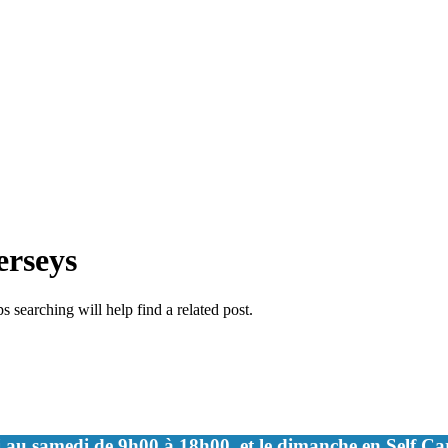
erseys
 searching will help find a related post.
 au samedi de 9h00 à 18h00, et le dimanche en Self C