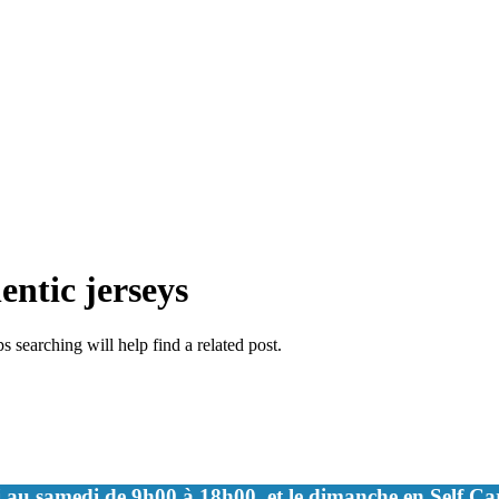
entic jerseys
 searching will help find a related post.
 au samedi de 9h00 à 18h00, et le dimanche en Self C