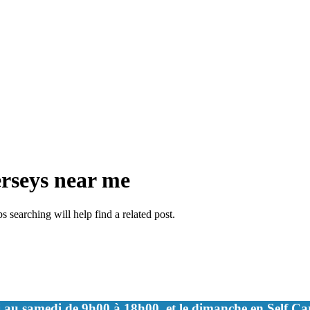
erseys near me
 searching will help find a related post.
 au samedi de 9h00 à 18h00, et le dimanche en Self C