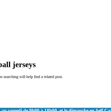
ball jerseys
 searching will help find a related post.
 au samedi de 9h00 à 18h00, et le dimanche en Self C