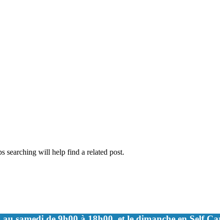
 searching will help find a related post.
 au samedi de 9h00 à 18h00, et le dimanche en Self C