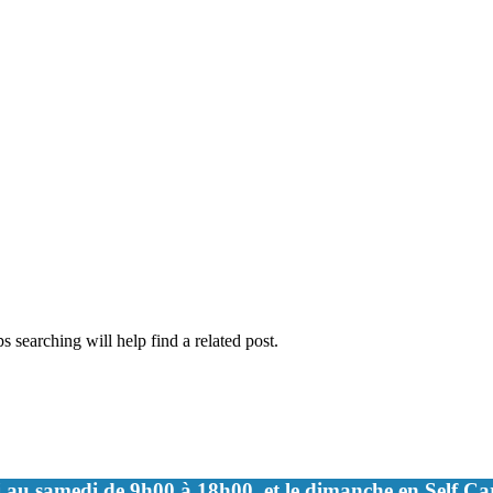
 searching will help find a related post.
 au samedi de 9h00 à 18h00, et le dimanche en Self C