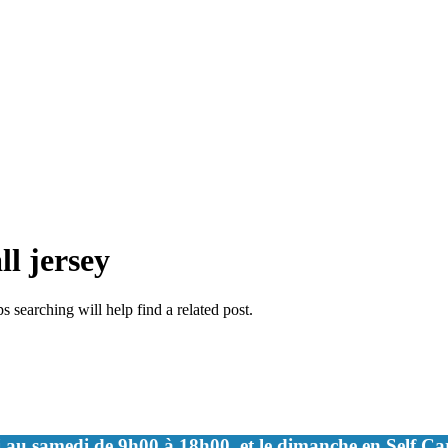
ll jersey
 searching will help find a related post.
 au samedi de 9h00 à 18h00, et le dimanche en Self C