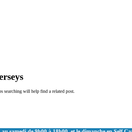
jerseys
 searching will help find a related post.
 au samedi de 9h00 à 18h00, et le dimanche en Self C