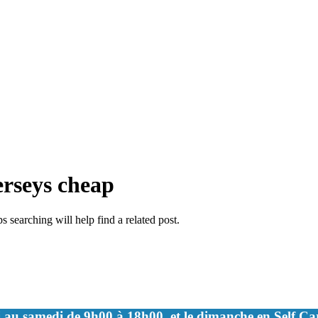
erseys cheap
 searching will help find a related post.
 au samedi de 9h00 à 18h00, et le dimanche en Self C