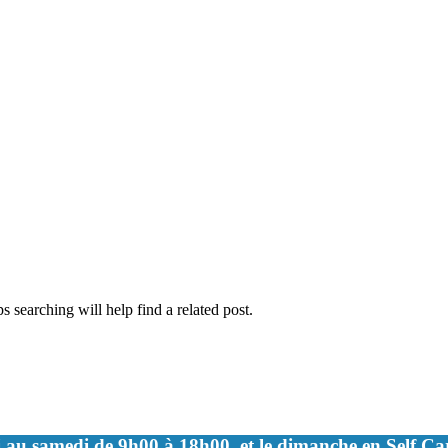
 searching will help find a related post.
 au samedi de 9h00 à 18h00, et le dimanche en Self C