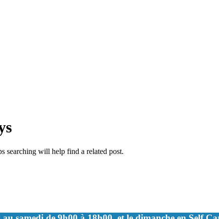
ys
 searching will help find a related post.
 au samedi de 9h00 à 18h00, et le dimanche en Self C