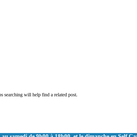
 searching will help find a related post.
 au samedi de 9h00 à 18h00, et le dimanche en Self C