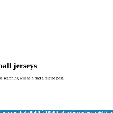
all jerseys
 searching will help find a related post.
 au samedi de 9h00 à 18h00, et le dimanche en Self C