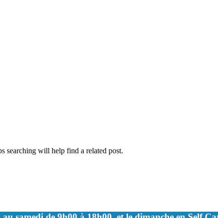
 searching will help find a related post.
 au samedi de 9h00 à 18h00, et le dimanche en Self C