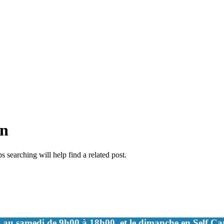
en
 searching will help find a related post.
 au samedi de 9h00 à 18h00, et le dimanche en Self C