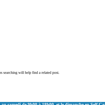
 searching will help find a related post.
 au samedi de 9h00 à 18h00, et le dimanche en Self C