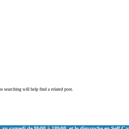
 searching will help find a related post.
 au samedi de 9h00 à 18h00, et le dimanche en Self C