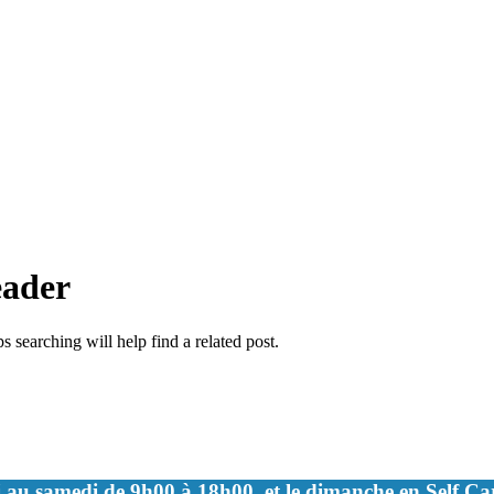
eader
 searching will help find a related post.
 au samedi de 9h00 à 18h00, et le dimanche en Self C