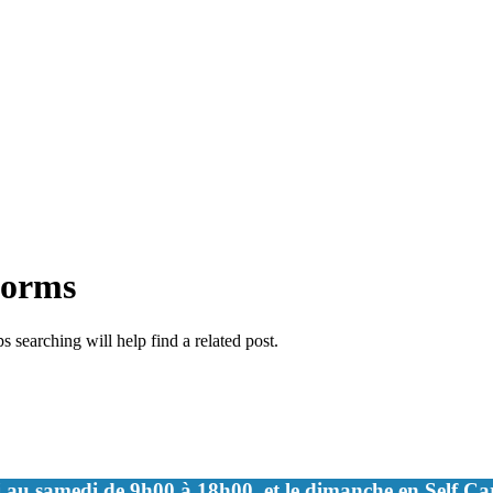
forms
 searching will help find a related post.
 au samedi de 9h00 à 18h00, et le dimanche en Self C