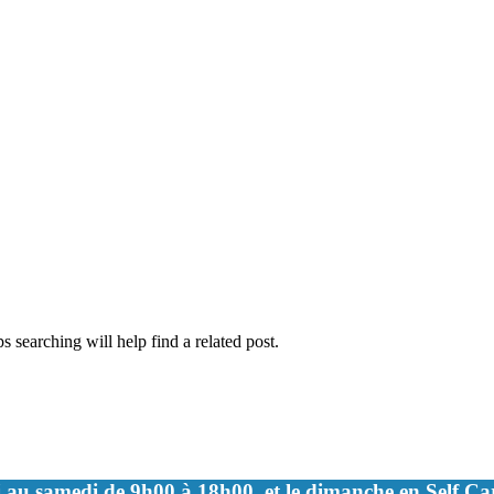
 searching will help find a related post.
 au samedi de 9h00 à 18h00, et le dimanche en Self C