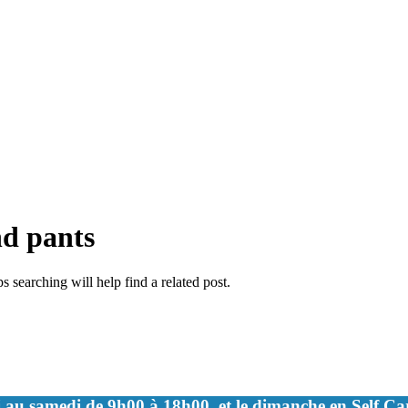
nd pants
 searching will help find a related post.
 au samedi de 9h00 à 18h00, et le dimanche en Self C