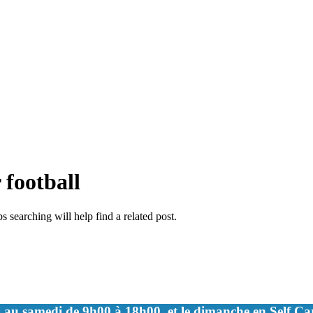
 football
 searching will help find a related post.
 au samedi de 9h00 à 18h00, et le dimanche en Self C