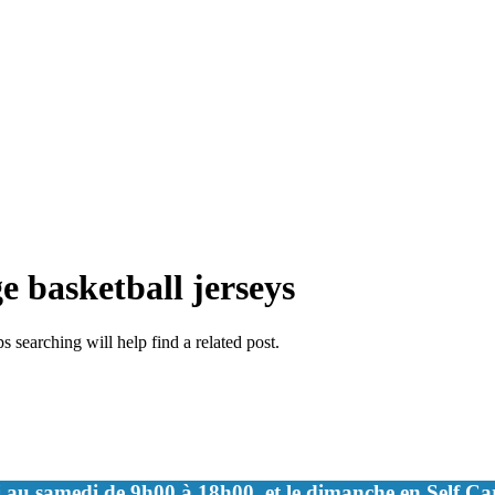
 basketball jerseys
 searching will help find a related post.
 au samedi de 9h00 à 18h00, et le dimanche en Self C