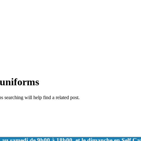
l uniforms
 searching will help find a related post.
 au samedi de 9h00 à 18h00, et le dimanche en Self C