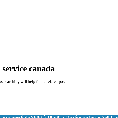
g service canada
 searching will help find a related post.
 au samedi de 9h00 à 18h00, et le dimanche en Self C