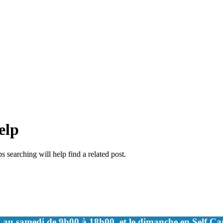
elp
 searching will help find a related post.
 au samedi de 9h00 à 18h00, et le dimanche en Self C