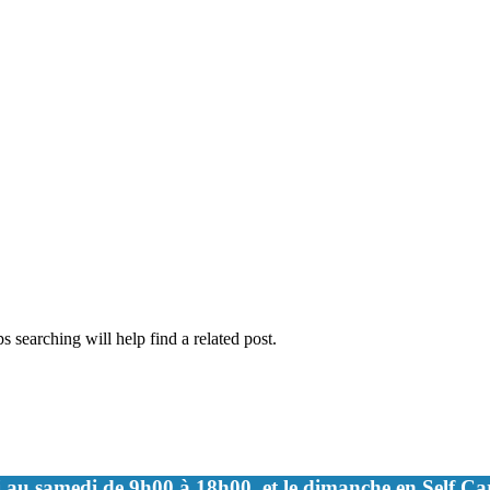
 searching will help find a related post.
 au samedi de 9h00 à 18h00, et le dimanche en Self C