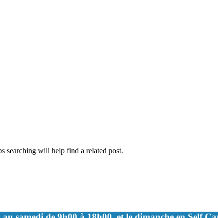
 searching will help find a related post.
 au samedi de 9h00 à 18h00, et le dimanche en Self C