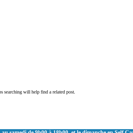
 searching will help find a related post.
 au samedi de 9h00 à 18h00, et le dimanche en Self C