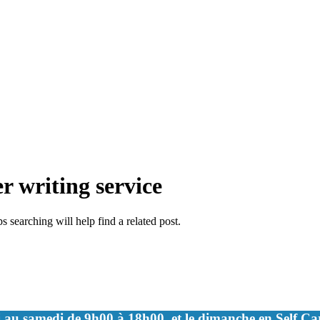
r writing service
 searching will help find a related post.
 au samedi de 9h00 à 18h00, et le dimanche en Self C