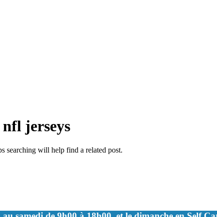
 nfl jerseys
 searching will help find a related post.
 au samedi de 9h00 à 18h00, et le dimanche en Self C