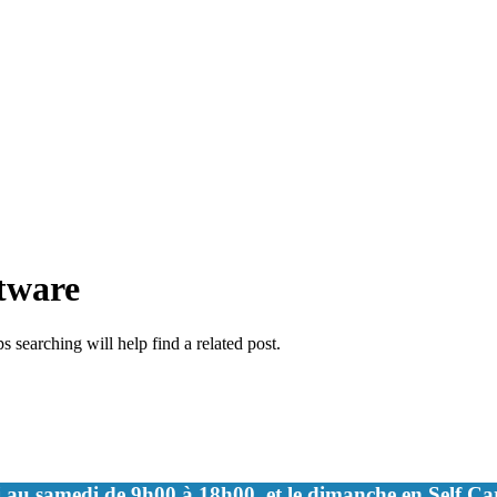
ftware
 searching will help find a related post.
 au samedi de 9h00 à 18h00, et le dimanche en Self C