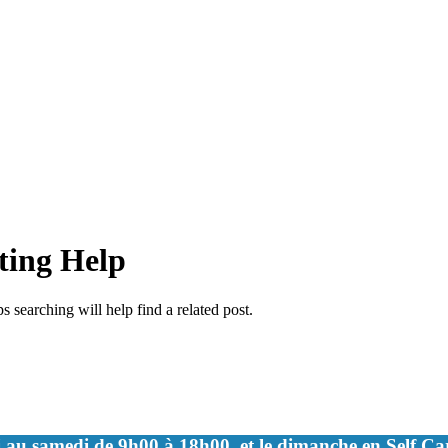
ting Help
 searching will help find a related post.
 au samedi de 9h00 à 18h00, et le dimanche en Self C