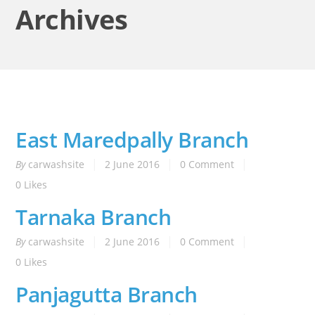
Archives
East Maredpally Branch
By
carwashsite
2 June 2016
0 Comment
0
Likes
Tarnaka Branch
By
carwashsite
2 June 2016
0 Comment
0
Likes
Panjagutta Branch