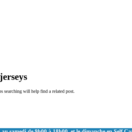
jerseys
 searching will help find a related post.
 au samedi de 9h00 à 18h00, et le dimanche en Self C