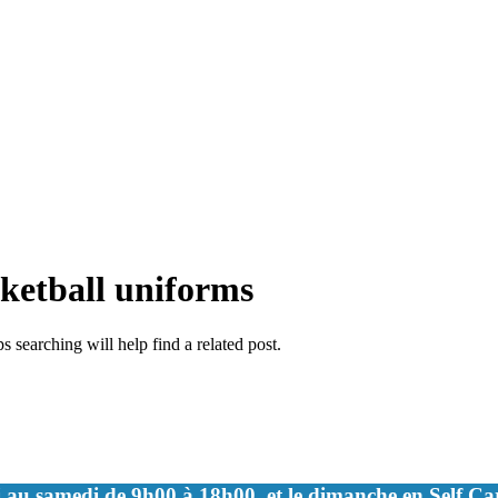
ketball uniforms
 searching will help find a related post.
 au samedi de 9h00 à 18h00, et le dimanche en Self C