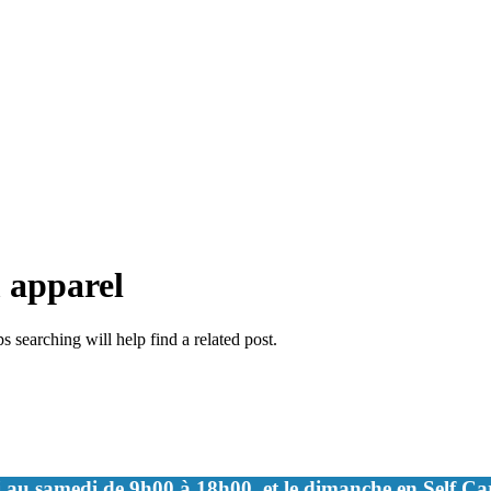
 apparel
 searching will help find a related post.
 au samedi de 9h00 à 18h00, et le dimanche en Self C