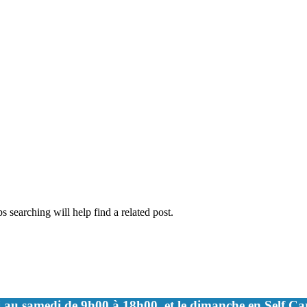
 searching will help find a related post.
 au samedi de 9h00 à 18h00, et le dimanche en Self C